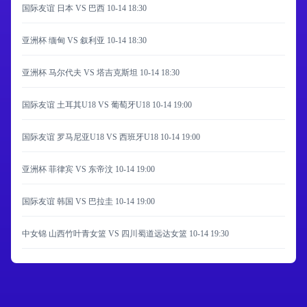
国际友谊 日本 VS 巴西
10-14 18:30
亚洲杯 缅甸 VS 叙利亚
10-14 18:30
亚洲杯 马尔代夫 VS 塔吉克斯坦
10-14 18:30
国际友谊 土耳其U18 VS 葡萄牙U18
10-14 19:00
国际友谊 罗马尼亚U18 VS 西班牙U18
10-14 19:00
亚洲杯 菲律宾 VS 东帝汶
10-14 19:00
国际友谊 韩国 VS 巴拉圭
10-14 19:00
中女锦 山西竹叶青女篮 VS 四川蜀道远达女篮
10-14 19:30