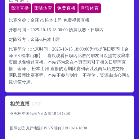
信 号 源 ：
高清直播
咪咕体育
免费直播
腾讯体育
比赛名称：金泽VS松本山雅 免费视频直播
开赛时间：2025-10-15 18:00:00
所属联赛：
日职丙
对阵双方：金泽vs松本山雅
比赛简介：北京时间：2025-10-15 18:00:00为您提供日职丙【金
泽 VS 松本山雅】，喜欢观看日职丙比赛的朋友可以提前收藏本
页面以免错过直播。本站还为您在本页面索引了相关日职丙直
播、金泽 、松本山雅 直播的近期比赛列表以及两队历史交锋、
两队最新比赛赛程。本站不参与制作、不存储，资源由热心网友
提供信号源。
相关直播
LIVE
亚洲杯 中国台湾 VS 泰国
10-14 18:30
国际友谊 克罗地亚U19 VS 瑞典U19
10-14 18:30