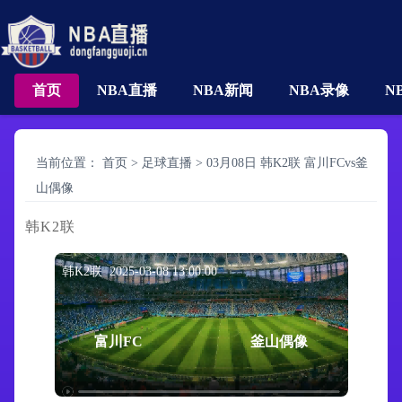
首页
NBA直播
NBA新闻
NBA录像
N
当前位置：
首页
>
足球直播
>
03月08日 韩K2联 富川FCvs釜
山偶像
韩K2联
韩K2联 2025-03-08 13:00:00
富川FC
釜山偶像