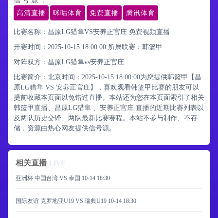
信 号 源 ：
高清直播
咪咕体育
免费直播
腾讯体育
比赛名称：昌原LG猎隼VS安养正官庄 免费视频直播
开赛时间：2025-10-15 18:00:00
所属联赛：
韩篮甲
对阵双方：昌原LG猎隼vs安养正官庄
比赛简介：北京时间：2025-10-15 18:00:00为您提供韩篮甲【昌
原LG猎隼 VS 安养正官庄】，喜欢观看韩篮甲比赛的朋友可以
提前收藏本页面以免错过直播。本站还为您在本页面索引了相关
韩篮甲直播、昌原LG猎隼 、安养正官庄 直播的近期比赛列表以
及两队历史交锋、两队最新比赛赛程。本站不参与制作、不存
储，资源由热心网友提供信号源。
相关直播
LIVE
亚洲杯 中国台湾 VS 泰国
10-14 18:30
国际友谊 克罗地亚U19 VS 瑞典U19
10-14 18:30