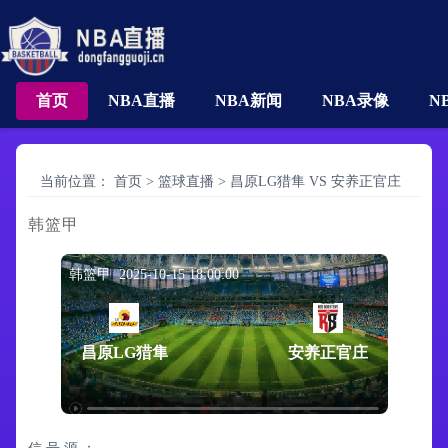
首页
NBA直播
NBA新闻
NBA录像
N
当前位置：
首页
>
篮球直播
>
昌原LG猎隼 VS 安养正官庄
韩篮甲
韩篮甲 2025-10-15 18:00:00
昌原LG猎隼
安养正官庄