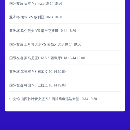
国际友谊 日本 VS 巴西
10-14 18:30
亚洲杯 缅甸 VS 叙利亚
10-14 18:30
亚洲杯 马尔代夫 VS 塔吉克斯坦
10-14 18:30
国际友谊 土耳其U18 VS 葡萄牙U18
10-14 19:00
国际友谊 罗马尼亚U18 VS 西班牙U18
10-14 19:00
亚洲杯 菲律宾 VS 东帝汶
10-14 19:00
国际友谊 韩国 VS 巴拉圭
10-14 19:00
中女锦 山西竹叶青女篮 VS 四川蜀道远达女篮
10-14 19:30